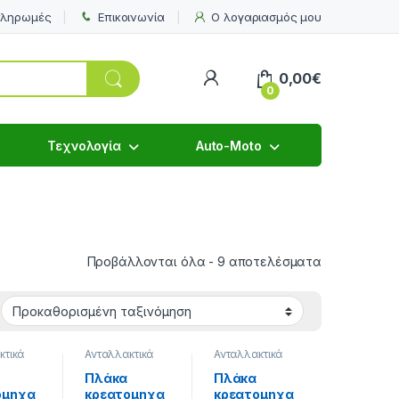
πληρωμές
Επικοινωνία
Ο λογαριασμός μου
My Account
0,00
€
0
Τεχνολογία
Auto-Moto
PET & Κτ
Προβάλλονται όλα - 9 αποτελέσματα
κτικά
Ανταλλακτικά
Ανταλλακτικά
μηχανώ
Κρεατομηχανώ
Κρεατομηχανώ
Κουζίνας
,
ν
,
Είδη Κουζίνας
,
ν
,
Είδη Κουζίνας
,
Πλάκα
Πλάκα
ατα
Εξαρτήματα
Εξαρτήματα
ομηχα
κρεατομηχα
κρεατομηχα
ών
Συσκευών
Συσκευών