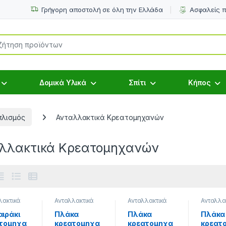
Γρήγορη αποστολή σε όλη την Ελλάδα
Ασφαλείς 
or:
Δομικά Υλικά
Σπίτι
Κήπος
πλισμός
Ανταλλακτικά Κρεατομηχανών
λλακτικά Κρεατομηχανών
λακτικά
Ανταλλακτικά
Ανταλλακτικά
Ανταλλα
τομηχανώ
Κρεατομηχανώ
Κρεατομηχανώ
Κρεατο
η Κουζίνας
,
ν
,
Είδη Κουζίνας
,
ν
,
Είδη Κουζίνας
,
ν
,
Είδη 
ιράκι
Πλάκα
Πλάκα
Πλάκα
ήματα
Εξαρτήματα
Εξαρτήματα
Εξαρτήμ
τομηχα
κρεατομηχα
κρεατομηχα
κρεατ
ευών
Συσκευών
Συσκευών
Συσκευ