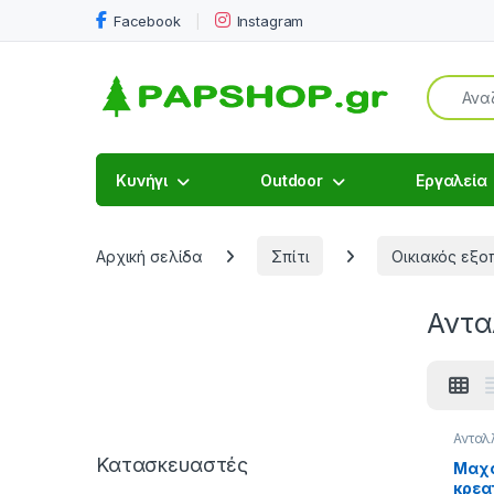
Facebook
Instagram
Search f
Κυνήγι
Outdoor
Εργαλεία
Αρχική σελίδα
Σπίτι
Οικιακός εξο
Αντα
Ανταλ
Κρεα
Κατασκευαστές
ν
,
Είδ
Μαχα
Εξαρτ
κρεα
Συσκ