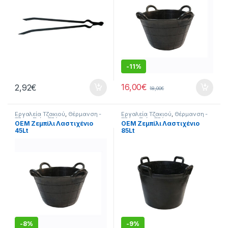
-
11%
16,00
€
2,92
€
18,00
€
Εργαλεία Τζακιού
,
Θέρμανση -
Εργαλεία Τζακιού
,
Θέρμανση -
Τζάκι
,
Σπίτι
,
Τζάκι
Τζάκι
,
Σπίτι
,
Τζάκι
ΟΕΜ Ζεμπίλι Λαστιχένιο
ΟΕΜ Ζεμπίλι Λαστιχένιο
45Lt
85Lt
-
8%
-
9%