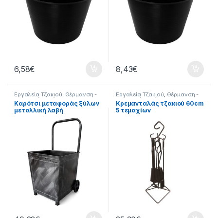
6,58
€
8,43
€
Εργαλεία Τζακιού
,
Θέρμανση -
Εργαλεία Τζακιού
,
Θέρμανση -
Τζάκι
,
Σπίτι
,
Τζάκι
Τζάκι
,
Σπίτι
,
Τζάκι
Καρότσι μεταφοράς ξύλων
Κρεμανταλάς τζακιού 60cm
μεταλλική λαβή
5 τεμαχίων
43x45x88cm