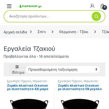
Open
0
Αναζήτηση για:
Αρχική σελίδα
Σπίτι
Θέρμανση - Τζάκι
Τζάκ
Εργαλεία Τζακιού
Προβάλλονται όλα - 14 αποτελέσματα
Φίλτρα
Εργαλεία Τζακιού
,
Θέρμανση -
Εργαλεία Τζακιού
,
Θέρμανση -
Τζάκι
,
Σπίτι
,
Τζάκι
Τζάκι
,
Σπίτι
,
Τζάκι
Ζεμπίλι πλαστικό Cresman
Ζεμπίλι πλαστικό Cresman
με ελαστικότητα 42l μικρό
με ελαστικότητα 55l μεγάλο