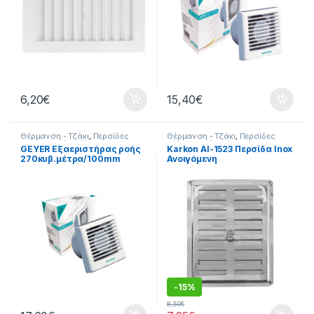
6,20
€
15,40
€
Θέρμανση - Τζάκι
,
Περσίδες
Θέρμανση - Τζάκι
,
Περσίδες
Εξαερισμού
,
Σπίτι
Εξαερισμού
,
Σπίτι
GEYER Εξαεριστήρας ροής
Karkon ΑI-1523 Περσίδα Inox
270κυβ.μέτρα/100mm
Ανοιγόμενη
διάμετρο
-
15%
8,50
€