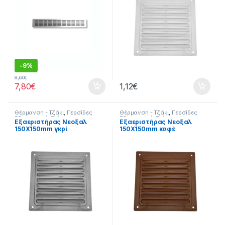
-
9%
8,60
€
7,80
€
1,12
€
Θέρμανση - Τζάκι
,
Περσίδες
Θέρμανση - Τζάκι
,
Περσίδες
Εξαερισμού
,
Σπίτι
Εξαερισμού
,
Σπίτι
Εξαεριστήρας Νεοξαλ
Εξαεριστήρας Νεοξαλ
150X150mm γκρί
150X150mm καφέ