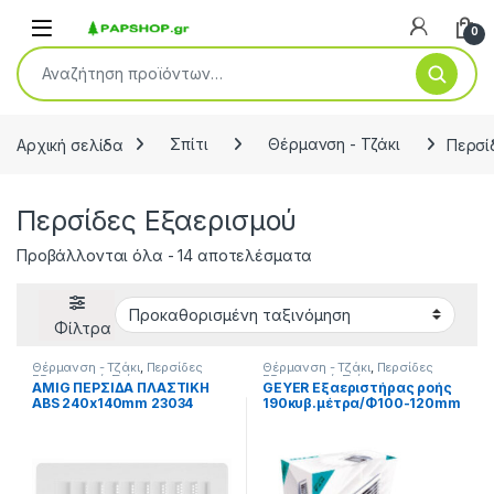
Open
0
Αναζήτηση για:
Αρχική σελίδα
Σπίτι
Θέρμανση - Τζάκι
Περσί
Περσίδες Εξαερισμού
Προβάλλονται όλα - 14 αποτελέσματα
Φίλτρα
Θέρμανση - Τζάκι
,
Περσίδες
Θέρμανση - Τζάκι
,
Περσίδες
Εξαερισμού
,
Σπίτι
Εξαερισμού
,
Σπίτι
AMIG ΠΕΡΣΙΔΑ ΠΛΑΣΤΙΚΗ
GEYER Εξαεριστήρας ροής
ABS 240x140mm 23034
190κυβ.μέτρα/Φ100-120mm