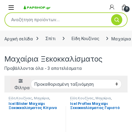
Open
0
Αναζήτηση για:
Αρχική σελίδα
Σπίτι
Είδη Κουζίνας
Μαχαίρια
Μαχαίρια Ξεκοκκαλίσματος
Προβάλλονται όλα - 3 αποτελέσματα
Φίλτρα
Είδη Κουζίνας
,
Μαχαίρια
,
Είδη Κουζίνας
,
Μαχαίρια
,
Μαχαίρια Ξεκοκκαλίσματος
,
Μαχαίρια Ξεκοκκαλίσματος
,
Icel Blister Μαχαίρι
Icel Proflex Μαχαίρι
Σπίτι
Σπίτι
Ξεκοκκαλίσματος Κίτρινο
Ξεκοκκαλίσματος Γυριστό
15cm
Κίτρινο 15cm