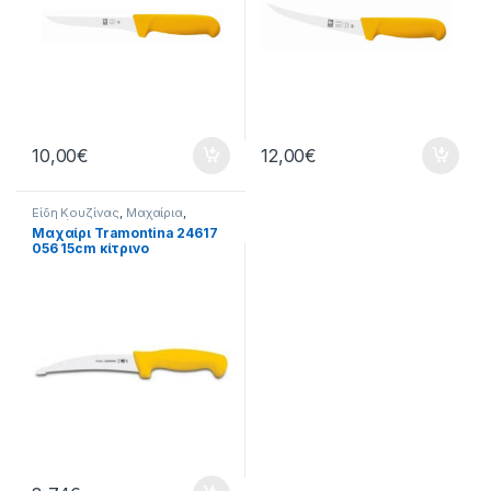
10,00
€
12,00
€
Είδη Κουζίνας
,
Μαχαίρια
,
Μαχαίρια Ξεκοκκαλίσματος
,
Μαχαίρι Tramontina 24617
Σπίτι
056 15cm κίτρινο