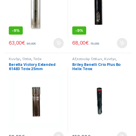
-
9%
-
9%
63,00
€
68,00
€
69,00
€
75,00
€
Κυνήγι
,
Όπλα
,
Τσόκ
Αξεσουάρ Όπλων
,
Κυνήγι
,
Όπλα
,
Τσόκ
Beretta Victory Extended
Briley Benelli Crio Plus Bo
61483 Τσόκ 25mm
Helix Τσοκ