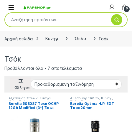
Open
0
Αναζήτηση για:
Αρχική σελίδα
Κυνήγι
Όπλα
Τσόκ
Τσόκ
Προβάλλονται όλα - 7 αποτελέσματα
Φίλτρα
Αξεσουάρ Όπλων
,
Κυνήγι
,
Αξεσουάρ Όπλων
,
Κυνήγι
,
Όπλα
,
Τσόκ
Όπλα
,
Τσόκ
Beretta 508087 Tσοκ OCHP
Beretta Optima H.P. EXT
12GA Modified (3*) Έσω-
Tσοκ 20mm
Έξω 20mm