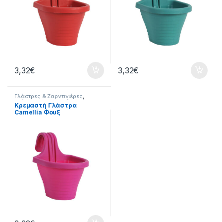
3,32
€
3,32
€
Γλάστρες & Ζαρντινιέρες
,
Γλάστρες Κρεμαστές
,
Γλάστρες-
Κρεμαστή Γλάστρα
Κασπώ-Ζαρντινιέρες
,
Κήπος
Camellia Φουξ
20×27.5×24.5cm 3L Serinova
– 8680648609717