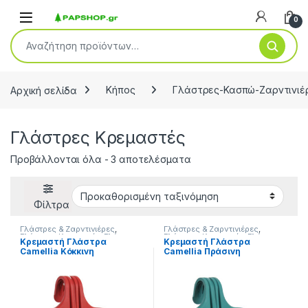
Open
0
Αναζήτηση για:
Αρχική σελίδα
Κήπος
Γλάστρες-Κασπώ-Ζαρντινιέ
Γλάστρες Κρεμαστές
Προβάλλονται όλα - 3 αποτελέσματα
Φίλτρα
Γλάστρες & Ζαρντινιέρες
,
Γλάστρες & Ζαρντινιέρες
,
Γλάστρες Κρεμαστές
,
Γλάστρες-
Γλάστρες Κρεμαστές
,
Γλάστρες-
Κρεμαστή Γλάστρα
Κρεμαστή Γλάστρα
Κασπώ-Ζαρντινιέρες
,
Κήπος
Κασπώ-Ζαρντινιέρες
,
Κήπος
Camellia Κόκκινη
Camellia Πράσινη
20×27.5×24.5cm 3L Serinova
20×27.5×24.5cm 3L Serinova
– 8680648609718
– 8680648609719