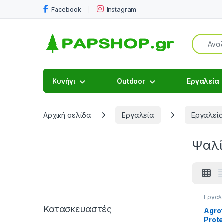
Facebook
Instagram
Search f
Κυνήγι
Outdoor
Εργαλεία
Αρχική σελίδα
Εργαλεία
Εργαλεί
Ψαλί
Εργαλ
Εργαλ
Κατασκευαστές
Μηχα
Agro
Εργαλ
Prot
Μπατα