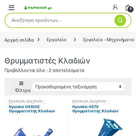
Open
0
Αναζήτηση για:
Αρχική σελίδα
Εργαλεία
Εργαλεία - Μηχανήματα
Θρυμματιστές Κλαδιών
Προβάλλονται όλα - 2 αποτελέσματα
Φίλτρα
Εργαλεία
,
Εργαλεία -
Εργαλεία
,
Εργαλεία -
Μηχανήματα
,
Εργαλεία
Μηχανήματα
,
Εργαλεία
Hyundai HS100E
Hyundai HS70
Βενζίνης
,
Θρυμματιστές
Βενζίνης
,
Θρυμματιστές
Θρυμματιστής Κλαδιών
Θρυμματιστής Κλαδιών
Κλαδιών
,
Θρυμματιστές
Κλαδιών
,
Θρυμματιστές
Κλαδιών Βενζίνης
Κλαδιών Βενζίνης
Βενζίνης 15 HP με
Βενζίνης με Κινητήρα 7Hp
Κοτσαδόρο