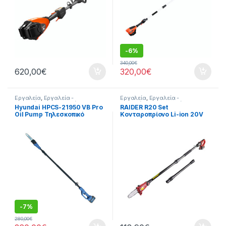
Μπορντούρας Μπαταρίας
-
6%
340,00
€
620,00
€
320,00
€
Εργαλεία
,
Εργαλεία -
Εργαλεία
,
Εργαλεία -
Μηχανήματα
,
Εργαλεία
Μηχανήματα
,
Εργαλεία
Hyundai HPCS-21950 VB Pro
RAIDER R20 Set
Μπαταρίας
,
Κονταροπρίονα
Μπαταρίας
,
Κονταροπρίονα
,
Oil Pump Τηλεσκοπικό
Κονταροπρίονο Li-ion 20V
Μπαταρίας
Κονταροπρίονα Μπαταρίας
Κονταροπρίονο Μπαταρίας
2Ah RDP-SPS20 075739
-
7%
280,00
€