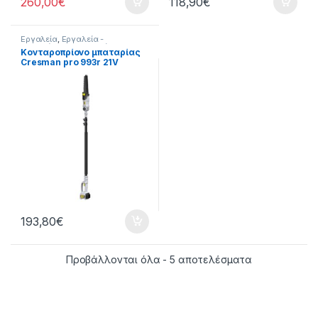
260,00
€
118,90
€
Εργαλεία
,
Εργαλεία -
Μηχανήματα
,
Εργαλεία
Κονταροπρίονο μπαταρίας
Μπαταρίας
,
Κονταροπρίονα
Cresman pro 993r 21V
Μπαταρίας
193,80
€
Προβάλλονται όλα - 5 αποτελέσματα