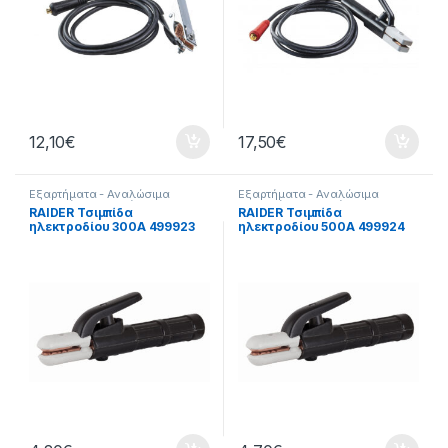
12,10
€
17,50
€
Εξαρτήματα - Αναλώσιμα
Εξαρτήματα - Αναλώσιμα
Εργαλείων
,
Εξαρτήματα
Εργαλείων
,
Εξαρτήματα
RAIDER Τσιμπίδα
RAIDER Τσιμπίδα
Ηλεκτροκόλλησης
,
Εργαλεία
,
Ηλεκτροκόλλησης
,
Εργαλεία
,
ηλεκτροδίου 300Α 499923
ηλεκτροδίου 500Α 499924
Τσιμπίδες
Τσιμπίδες