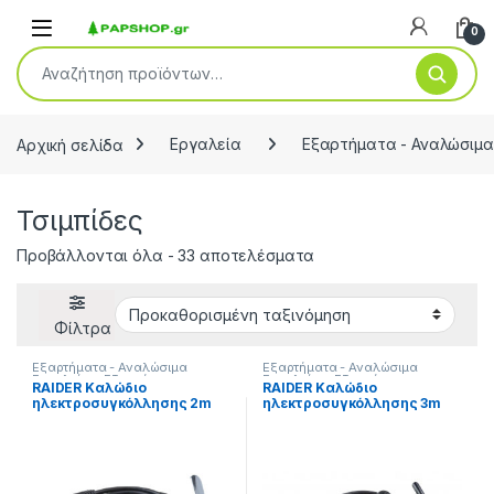
Open
0
Αναζήτηση για:
Αρχική σελίδα
Εργαλεία
Εξαρτήματα - Αναλώσιμα
Τσιμπίδες
Προβάλλονται όλα - 33 αποτελέσματα
Φίλτρα
Εξαρτήματα - Αναλώσιμα
Εξαρτήματα - Αναλώσιμα
Εργαλείων
,
Εξαρτήματα
Εργαλείων
,
Εξαρτήματα
RAIDER Καλώδιο
RAIDER Καλώδιο
Ηλεκτροκόλλησης
,
Εργαλεία
,
Ηλεκτροκόλλησης
,
Εργαλεία
,
ηλεκτροσυγκόλλησης 2m
ηλεκτροσυγκόλλησης 3m
Τσιμπίδες
Τσιμπίδες
16mm² με τσιμπίδα σώμα
16mm² με τσιμπίδα
γείωσης set 138344
ηλεκτροδίου set 138343