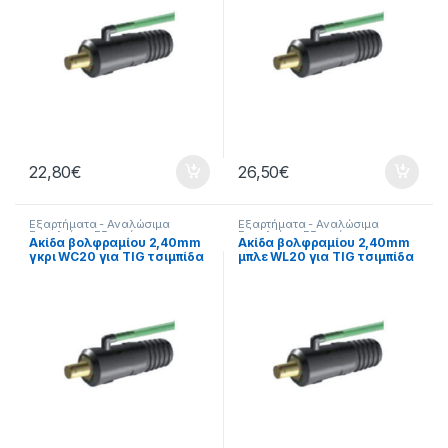
22,80
€
26,50
€
Εξαρτήματα - Αναλώσιμα
Εξαρτήματα - Αναλώσιμα
Εργαλείων
,
Εξαρτήματα
Εργαλείων
,
Εξαρτήματα
Ακίδα βολφραμίου 2,40mm
Ακίδα βολφραμίου 2,40mm
Ηλεκτροκόλλησης
,
Εργαλεία
,
Ηλεκτροκόλλησης
,
Εργαλεία
,
γκρι WC20 για TIG τσιμπίδα
μπλε WL20 για TIG τσιμπίδα
Τσιμπίδες
Τσιμπίδες
17V & ECR26 kit συσκευασία:
17V & ECR26 kit συσκευασία:
10 τεμ 82884
10 τεμ 82897