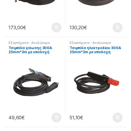
173,00
€
130,20
€
Εξαρτήματα - Αναλώσιμα
Εξαρτήματα - Αναλώσιμα
Εργαλείων
,
Εξαρτήματα
Εργαλείων
,
Εξαρτήματα
Τσιμπίδα γείωσης 300A
Τσιμπίδα ηλεκτροδίου 300A
Ηλεκτροκόλλησης
,
Εργαλεία
,
Ηλεκτροκόλλησης
,
Εργαλεία
,
25mm*3m με υποδοχή
25mm*3m με υποδοχή
Τσιμπίδες
Τσιμπίδες
D35/50 88067
D35/50 88066
49,60
€
51,10
€