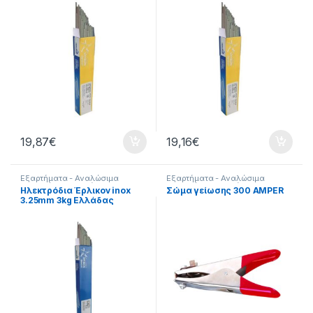
19,87
€
19,16
€
Εξαρτήματα - Αναλώσιμα
Εξαρτήματα - Αναλώσιμα
Εργαλείων
,
Εξαρτήματα
Εργαλείων
,
Εξαρτήματα
Ηλεκτρόδια Έρλικον inox
Σώμα γείωσης 300 AMPER
Ηλεκτροκόλλησης
,
Εργαλεία
,
Ηλεκτροκόλλησης
,
Εργαλεία
,
3.25mm 3kg Ελλάδας
Τσιμπίδες
Τσιμπίδες